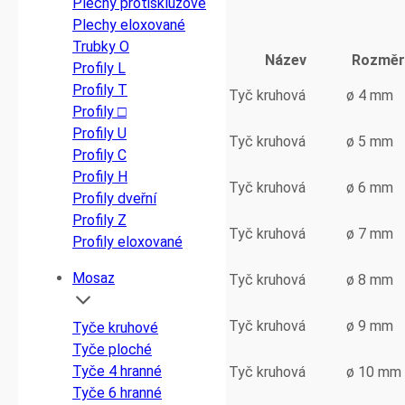
Plechy protiskluzové
Plechy eloxované
Trubky O
Název
Rozměr
Profily L
Profily T
Tyč kruhová
ø 4 mm
Profily □
Profily U
Tyč kruhová
ø 5 mm
Profily C
Profily H
Tyč kruhová
ø 6 mm
Profily dveřní
Profily Z
Tyč kruhová
ø 7 mm
Profily eloxované
Mosaz
Tyč kruhová
ø 8 mm
Tyč kruhová
ø 9 mm
Tyče kruhové
Tyče ploché
Tyče 4 hranné
Tyč kruhová
ø 10 mm
Tyče 6 hranné