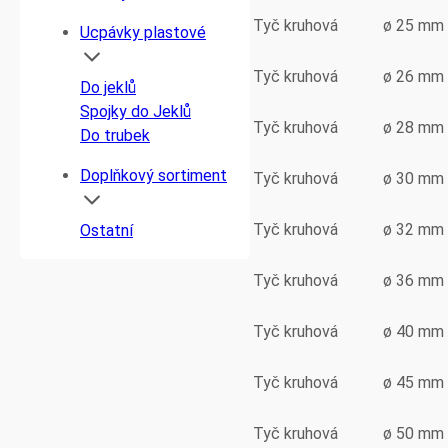
Tyč kruhová
ø 25 mm
Ucpávky plastové
Tyč kruhová
ø 26 mm
Do jeklů
Spojky do Jeklů
Tyč kruhová
ø 28 mm
Do trubek
Doplňkový sortiment
Tyč kruhová
ø 30 mm
Tyč kruhová
ø 32 mm
Ostatní
Tyč kruhová
ø 36 mm
Tyč kruhová
ø 40 mm
Tyč kruhová
ø 45 mm
Tyč kruhová
ø 50 mm