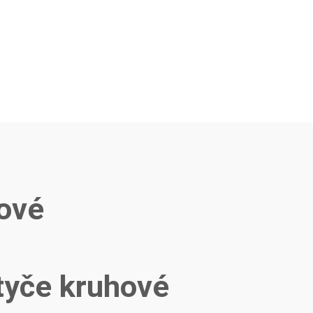
ové
yče kruhové