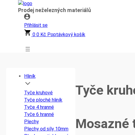
Přeskočit
Prodej neželezných materiálů
na
obsah
Přihlásit se
0
0
Kč
Poptávkový košík
Hliník
Tyče kruh
Tyče kruhové
Tyče ploché hliník
Tyče 4 hranné
Tyče 6 hranné
Mosazné t
Plechy
Plechy od síly 10mm