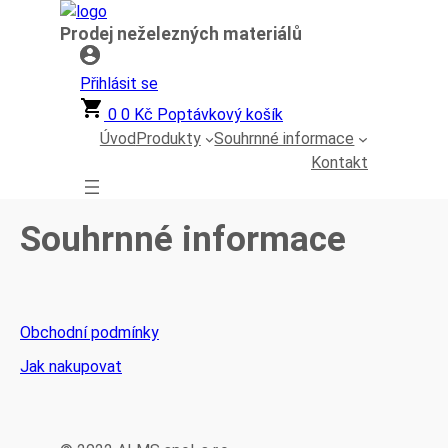
Přeskočit
Prodej neželezných materiálů
na
obsah
Přihlásit se
0
0
Kč
Poptávkový košík
Úvod
Produkty
Souhrnné informace
Kontakt
Souhrnné informace
Obchodní podmínky
Jak nakupovat