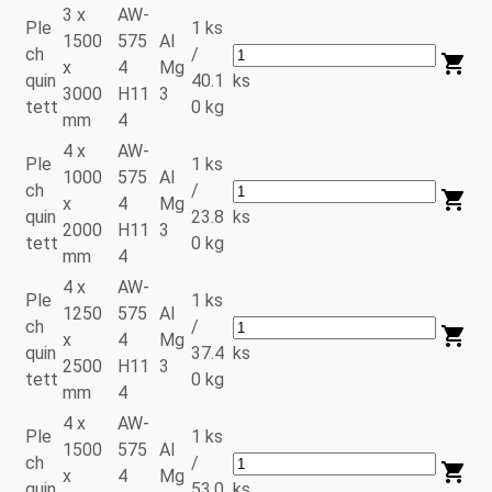
3 x
AW-
Ple
1 ks
1500
575
Al
ch
/
x
4
Mg
quin
40.1
ks
3000
H11
3
tett
0 kg
mm
4
4 x
AW-
Ple
1 ks
1000
575
Al
ch
/
x
4
Mg
quin
23.8
ks
2000
H11
3
tett
0 kg
mm
4
4 x
AW-
Ple
1 ks
1250
575
Al
ch
/
x
4
Mg
quin
37.4
ks
2500
H11
3
tett
0 kg
mm
4
4 x
AW-
Ple
1 ks
1500
575
Al
ch
/
x
4
Mg
quin
53.0
ks