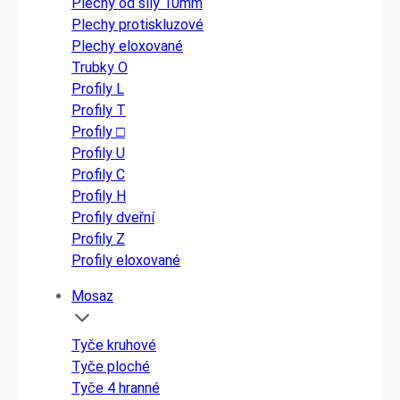
Plechy od síly 10mm
Plechy protiskluzové
Plechy eloxované
Trubky O
Profily L
Profily T
Profily □
Profily U
Profily C
Profily H
Profily dveřní
Profily Z
Profily eloxované
Mosaz
Tyče kruhové
Tyče ploché
Tyče 4 hranné