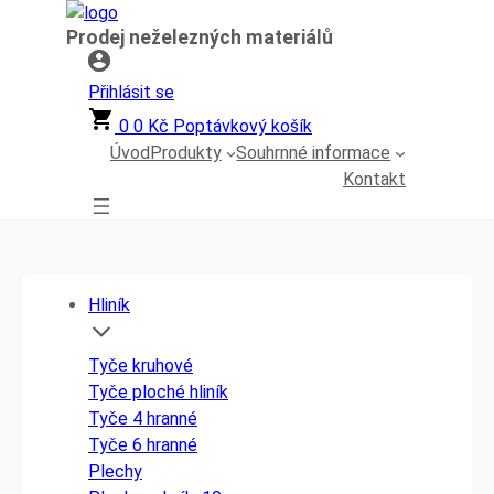
Přeskočit
Prodej neželezných materiálů
na
obsah
Přihlásit se
0
0
Kč
Poptávkový košík
Úvod
Produkty
Souhrnné informace
Kontakt
Hliník
Tyče kruhové
Tyče ploché hliník
Tyče 4 hranné
Tyče 6 hranné
Plechy