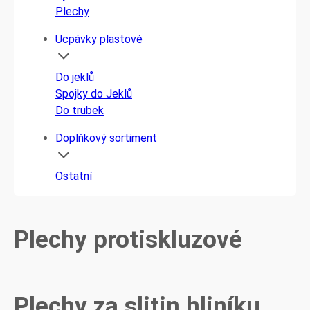
Plechy
Ucpávky plastové
Do jeklů
Spojky do Jeklů
Do trubek
Doplňkový sortiment
Ostatní
Plechy protiskluzové
Plechy za slitin hliníku