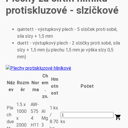
protiskluzové - slzičkové
quintett - výstupkový plech - 5 slziček proti sobě,
síla slzy + 1,5 mm
duett - výstupkový plech - 2 slzičky proti sobě, síla
slzy + 1,5 mm (u plechu 1,5 mm je výška slzy 0,5
mm)
Ch
Hm
Náz
Rozm
Nor
em
otn
Počet
ev
ěr
ma
.
ost
zn.
1.5 x
AW-
Ple
1 ks
1000
575
Al
ch
/
x
4
Mg
due
8.70
ks
2000
H11
3