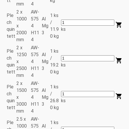
tt
kg
mm
4
2 x
AW-
Ple
1 ks
1000
575
Al
ch
/
x
4
Mg
quin
11.9
ks
2000
H11
3
tett
0 kg
mm
4
2 x
AW-
Ple
1 ks
1250
575
Al
ch
/
x
4
Mg
quin
19.2
ks
2500
H11
3
tett
0 kg
mm
4
2 x
AW-
Ple
1 ks
1500
575
Al
ch
/
x
4
Mg
quin
26.8
ks
3000
H11
3
tett
0 kg
mm
4
2.5 x
AW-
Ple
1 ks
1000
575
Al