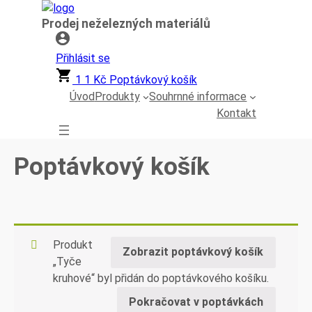
Přeskočit
Prodej neželezných materiálů
na
obsah
Přihlásit se
1
1
Kč
Poptávkový košík
Úvod
Produkty
Souhrnné informace
Kontakt
Poptávkový košík
Produkt
Zobrazit poptávkový košík
„Tyče
kruhové“ byl přidán do poptávkového košíku.
Pokračovat v poptávkách