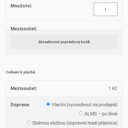
Tyče
kruhové
množství
Aktualizovat poptávkový košík
Celkem k platbě
1
Kč
Vlastní (vyzvednout na prodejně)
ALMS – po Brně
Sběrnou službou (dopravné hradí příjemce)