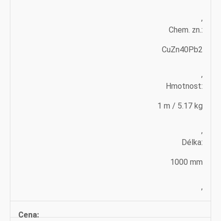
,
Chem. zn.:
CuZn40Pb2
,
Hmotnost:
1 m / 5.17 kg
,
Délka:
1000 mm
,