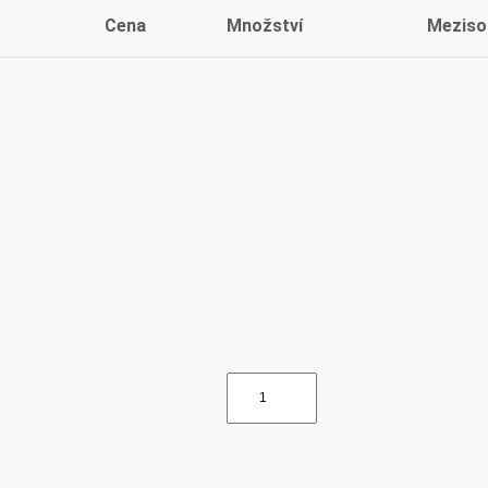
Cena
Množství
Meziso
Plechy
protiskluzové
množství