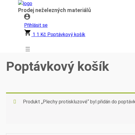
Přeskočit
Prodej neželezných materiálů
na
obsah
Přihlásit se
1
1
Kč
Poptávkový košík
Poptávkový košík
Produkt „Plechy protiskluzové“ byl přidán do poptáv