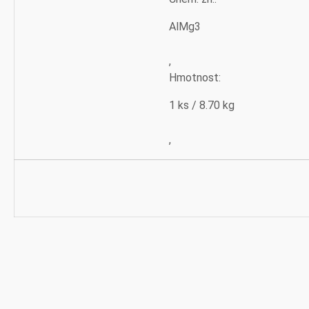
AlMg3
,
Hmotnost:
1 ks / 8.70 kg
,