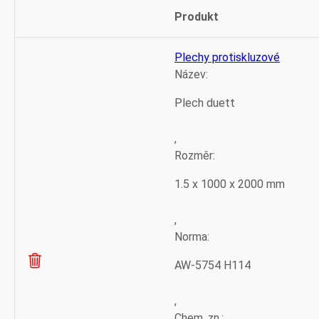
Produkt
Odstranit
Thumbnail
položku
image
Plechy protiskluzové
Název:
Plech duett
,
Rozměr:
1.5 x 1000 x 2000 mm
,
Norma:
AW-5754 H114
,
Chem. zn.: