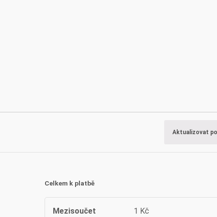
Aktualizovat p
Celkem k platbě
Mezisoučet
1
Kč