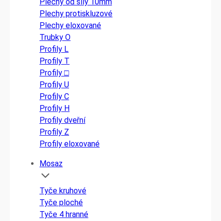
Plechy od síly 10mm
Plechy protiskluzové
Plechy eloxované
Trubky O
Profily L
Profily T
Profily □
Profily U
Profily C
Profily H
Profily dveřní
Profily Z
Profily eloxované
Mosaz
Tyče kruhové
Tyče ploché
Tyče 4 hranné