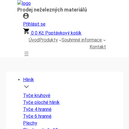
Přeskočit
Prodej neželezných materiálů
na
obsah
Přihlásit se
0
0
Kč
Poptávkový košík
Úvod
Produkty
Souhrnné informace
Kontakt
Hliník
Tyče kruhové
Tyče ploché hliník
Tyče 4 hranné
Tyče 6 hranné
Plechy