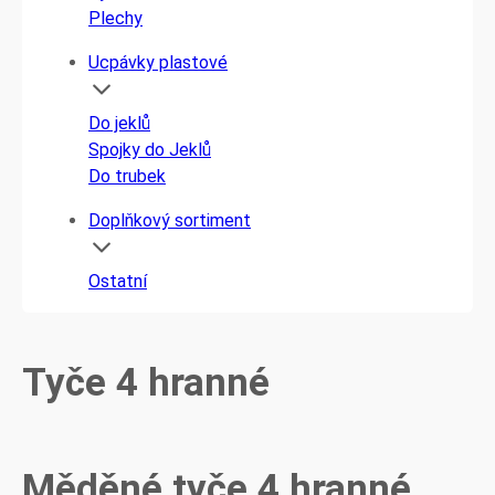
Plechy
Ucpávky plastové
Do jeklů
Spojky do Jeklů
Do trubek
Doplňkový sortiment
Ostatní
Tyče 4 hranné
Měděné tyče 4 hranné