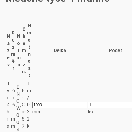
H
C
R
m
N
N
h
o
o
á
o
e
z
t
z
r
m
Délka
Počet
m
n
e
m
.
ě
o
v
a
z
r
s
n.
t
T
1
E
y
6
E
m
N
č
x
-
/
C
4
6
C
0.
W
h
u-
3
mm
ks
0
r
m
5
2
0
a
m
7
k
4