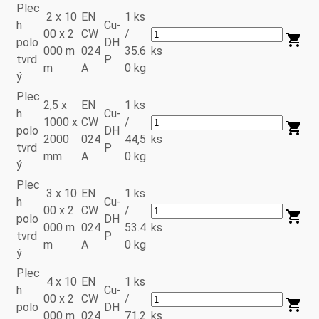
Plec
2 x 10
EN
1 ks
h
Cu-
00 x 2
CW
/
polo
DH
000 m
024
35.6
ks
tvrd
P
m
A
0 kg
ý
Plec
2,5 x
EN
1 ks
h
Cu-
1000 x
CW
/
polo
DH
2000
024
44,5
ks
tvrd
P
mm
A
0 kg
ý
Plec
3 x 10
EN
1 ks
h
Cu-
00 x 2
CW
/
polo
DH
000 m
024
53.4
ks
tvrd
P
m
A
0 kg
ý
Plec
4 x 10
EN
1 ks
h
Cu-
00 x 2
CW
/
polo
DH
000 m
024
71.2
ks