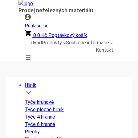
Přeskočit
Prodej neželezných materiálů
na
obsah
Přihlásit se
0
0
Kč
Poptávkový košík
Úvod
Produkty
Souhrnné informace
Kontakt
Hliník
Tyče kruhové
Tyče ploché hliník
Tyče 4 hranné
Tyče 6 hranné
Plechy