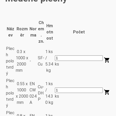
Ch
Hm
Náz
Rozm
Nor
em
otn
Počet
ev
ěr
ma
.
ost
zn.
Plec
0.3 x
1 ks
h
1000 x
SF-
/
polo
-
2000
Cu
5.34
ks
tvrd
mm
kg
ý
Plec
0.55 x
EN
1 ks
h
Cu-
1000
CW
/
polo
DH
x 2000
024
14.3
ks
tvrd
P
mm
A
0 kg
ý
Plec
0.8 x
EN
1 ks