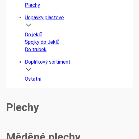
Plechy
Ucpávky plastové
Do jeklů
Spojky do Jeklů
Do trubek
Doplňkový sortiment
Ostatní
Plechy
Měděné plechy