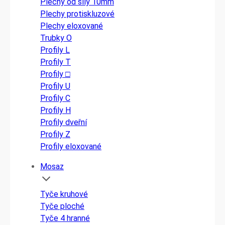
Plechy od síly 10mm
Plechy protiskluzové
Plechy eloxované
Trubky O
Profily L
Profily T
Profily □
Profily U
Profily C
Profily H
Profily dveřní
Profily Z
Profily eloxované
Mosaz
Tyče kruhové
Tyče ploché
Tyče 4 hranné