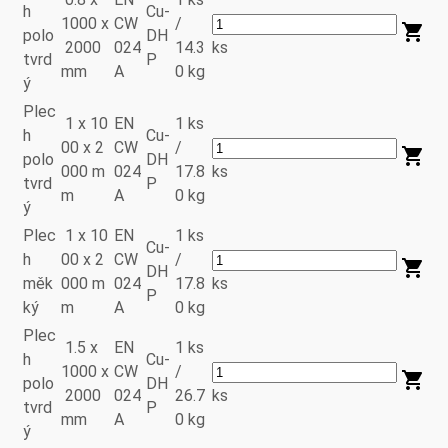
h
Cu-
1000 x
CW
/
polo
DH
2000
024
14.3
ks
tvrd
P
mm
A
0 kg
ý
Plec
1 x 10
EN
1 ks
h
Cu-
00 x 2
CW
/
polo
DH
000 m
024
17.8
ks
tvrd
P
m
A
0 kg
ý
Plec
1 x 10
EN
1 ks
Cu-
h
00 x 2
CW
/
DH
měk
000 m
024
17.8
ks
P
ký
m
A
0 kg
Plec
1.5 x
EN
1 ks
h
Cu-
1000 x
CW
/
polo
DH
2000
024
26.7
ks
tvrd
P
mm
A
0 kg
ý