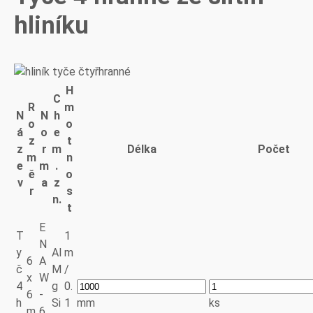
hliníku
H
C
R
m
N
N
h
o
o
á
o
e
z
t
z
r
m
Délka
Počet
m
n
e
m
.
ě
o
v
a
z
r
s
n.
t
E
T
1
N
y
Al
m
6
A
č
M
/
x
W
4
g
0.
6
-
h
Si
1
mm
ks
m
6