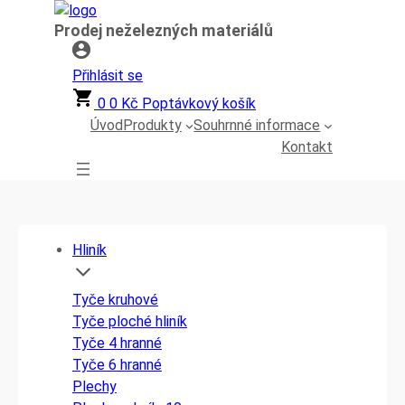
Přeskočit
Prodej neželezných materiálů
na
obsah
Přihlásit se
0
0
Kč
Poptávkový košík
Úvod
Produkty
Souhrnné informace
Kontakt
Hliník
Tyče kruhové
Tyče ploché hliník
Tyče 4 hranné
Tyče 6 hranné
Plechy