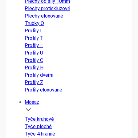
Plechy od síly 10mm
Plechy protiskluzové
Plechy eloxované
Trubky O
Profily L
Profily T
Profily □
Profily U
Profily C
Profily H
Profily dveřní
Profily Z
Profily eloxované
Mosaz
Tyče kruhové
Tyče ploché
Tyče 4 hranné