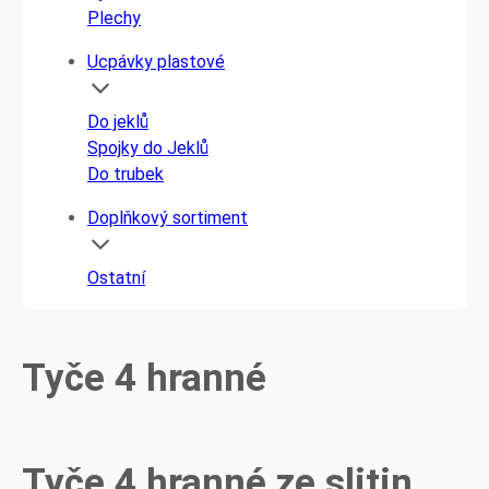
Plechy
Ucpávky plastové
Do jeklů
Spojky do Jeklů
Do trubek
Doplňkový sortiment
Ostatní
Tyče 4 hranné
Tyče 4 hranné ze slitin