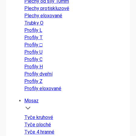
Plechy od síly 10mm
Plechy protiskluzové
Plechy eloxované
Trubky O
Profily L
Profily T
Profily □
Profily U
Profily C
Profily H
Profily dveřní
Profily Z
Profily eloxované
Mosaz
Tyče kruhové
Tyče ploché
Tyče 4 hranné