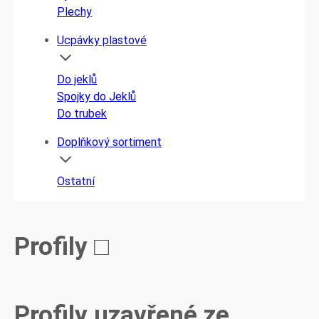
Plechy
Ucpávky plastové
Do jeklů
Spojky do Jeklů
Do trubek
Doplňkový sortiment
Ostatní
Profily □
Profily uzavřené ze