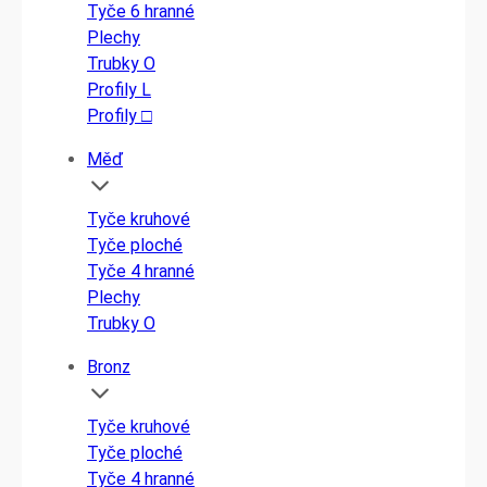
Tyče 6 hranné
Plechy
Trubky O
Profily L
Profily □
Měď
Tyče kruhové
Tyče ploché
Tyče 4 hranné
Plechy
Trubky O
Bronz
Tyče kruhové
Tyče ploché
Tyče 4 hranné