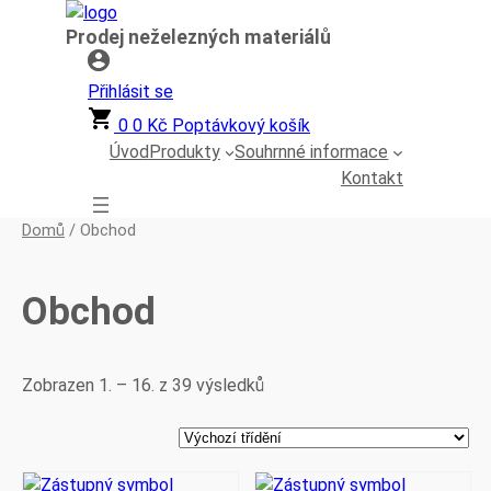
Přeskočit
Prodej neželezných materiálů
na
obsah
Přihlásit se
0
0
Kč
Poptávkový košík
Úvod
Produkty
Souhrnné informace
Kontakt
Domů
/ Obchod
Obchod
Zobrazen 1. – 16. z 39 výsledků