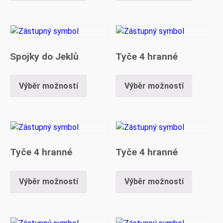
Spojky do Jeklů
Tyče 4 hranné
Výběr možností
Výběr možností
Tyče 4 hranné
Tyče 4 hranné
Výběr možností
Výběr možností