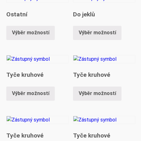
Ostatní
Do jeklů
Výběr možností
Výběr možností
Tyče kruhové
Tyče kruhové
Výběr možností
Výběr možností
Tyče kruhové
Tyče kruhové