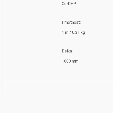
Cu-DHP
,
Hmotnost:
1 m / 0,31 kg
,
Délka:
1000 mm
,