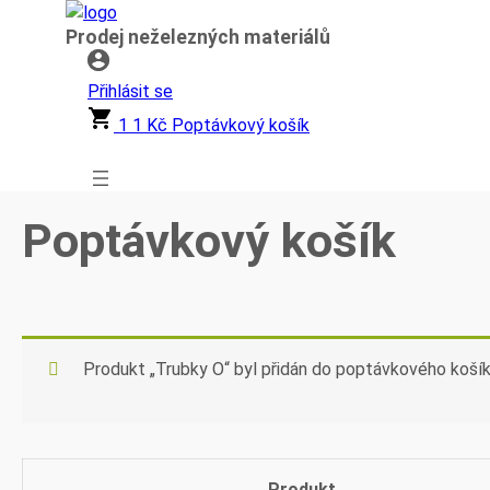
Přeskočit
Prodej neželezných materiálů
na
obsah
Přihlásit se
1
1
Kč
Poptávkový košík
Poptávkový košík
Produkt „Trubky O“ byl přidán do poptávkového košík
Produkt