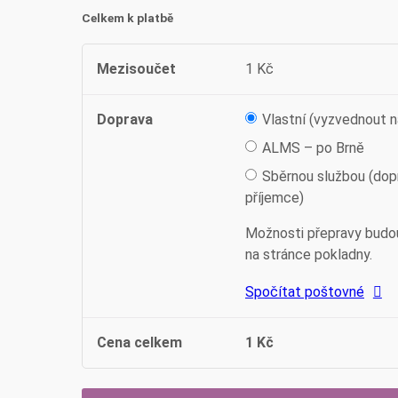
Celkem k platbě
Mezisoučet
1
Kč
Doprava
Vlastní (vyzvednout n
ALMS – po Brně
Sběrnou službou (dop
příjemce)
Možnosti přepravy budo
na stránce pokladny.
Spočítat poštovné
Cena celkem
1
Kč