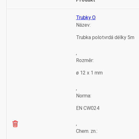
Odstranit
Thumbnail
položku
image
Trubky O
Název:
Trubka polotvrdá délky 5m
,
Rozměr:
ø 12 x 1 mm
,
Norma:
EN CW024
,
Chem. zn.: