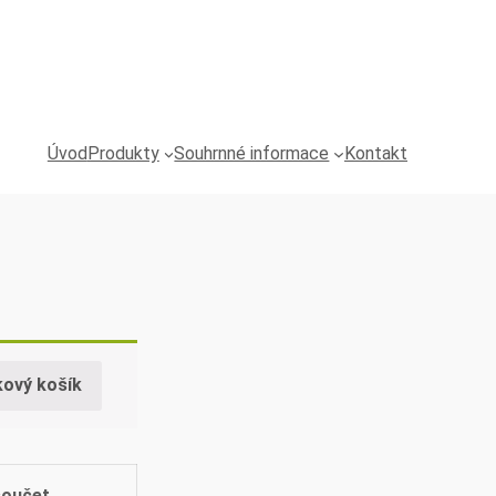
Úvod
Produkty
Souhrnné informace
Kontakt
kový košík
součet