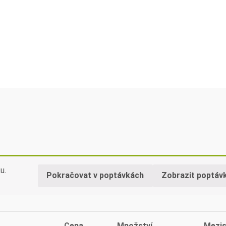
u.
Pokračovat v poptávkách
Zobrazit poptáv
Cena
Množství
Mezi