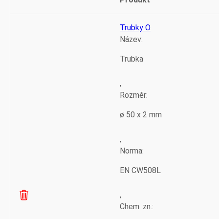
Odstranit
Thumbnail
položku
image
Trubky O
Název:
Trubka
,
Rozměr:
ø 50 x 2 mm
,
Norma:
EN CW508L
,
Chem. zn.: