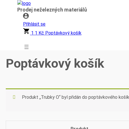
Přeskočit
Prodej neželezných materiálů
na
obsah
Přihlásit se
1
1
Kč
Poptávkový košík
Poptávkový košík
Produkt „Trubky O“ byl přidán do poptávkového košík
Produkt