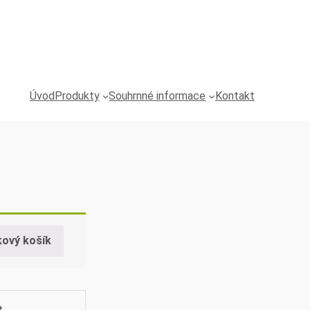
Úvod
Produkty
Souhrnné informace
Kontakt
kový košík
t