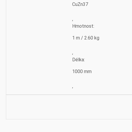
CuZn37
,
Hmotnost:
1 m / 2.60 kg
,
Délka:
1000 mm
,