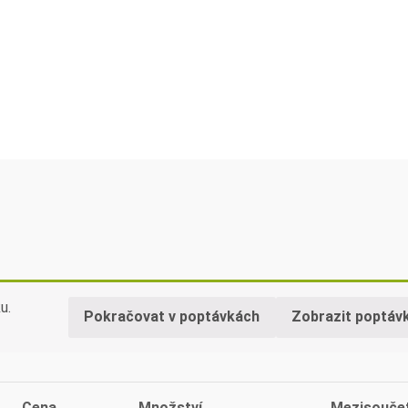
u.
Pokračovat v poptávkách
Zobrazit poptáv
Cena
Množství
Mezisouče