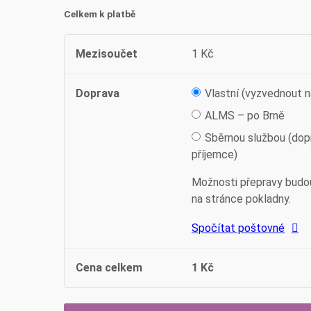
Celkem k platbě
Mezisoučet
1
Kč
Doprava
Vlastní (vyzvednout n
ALMS – po Brně
Sběrnou službou (dop
příjemce)
Možnosti přepravy budo
na stránce pokladny.
Spočítat poštovné
Cena celkem
1
Kč