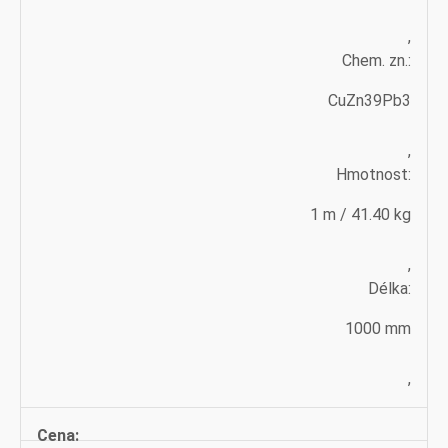
,
Chem. zn.:
CuZn39Pb3
,
Hmotnost:
1 m / 41.40 kg
,
Délka:
1000 mm
,