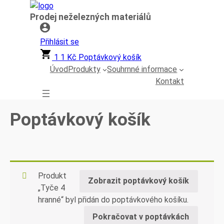
Přeskočit
Prodej neželezných materiálů
na
obsah
Přihlásit se
1
1
Kč
Poptávkový košík
Úvod
Produkty
Souhrnné informace
Kontakt
Poptávkový košík
Produkt
Zobrazit poptávkový košík
„Tyče 4
hranné“ byl přidán do poptávkového košíku.
Pokračovat v poptávkách