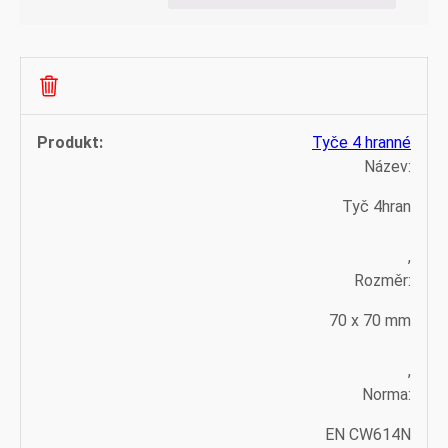
Tyče 4 hranné
Název:
Tyč 4hran
,
Rozměr:
70 x 70 mm
,
Norma:
EN CW614N