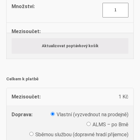
Tyče
4
hranné
množství
Aktualizovat poptávkový košík
Celkem k platbě
1
Kč
Vlastní (vyzvednout na prodejně)
ALMS – po Brně
Sběrnou službou (dopravné hradí příjemce)