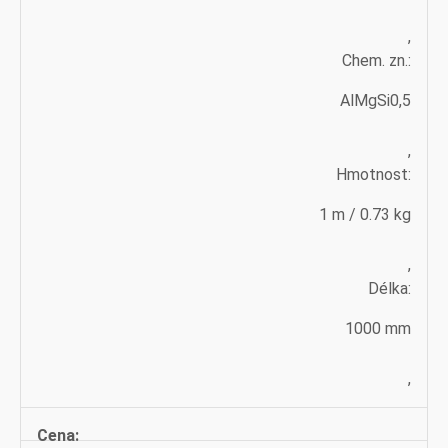
,
Chem. zn.:
AlMgSi0,5
,
Hmotnost:
1 m / 0.73 kg
,
Délka:
1000 mm
,