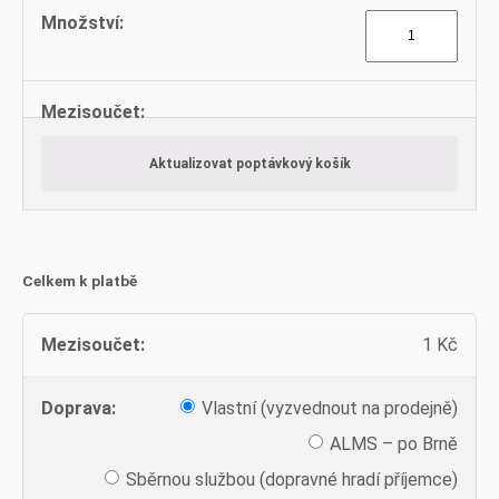
Profily
dveřní
množství
Aktualizovat poptávkový košík
Celkem k platbě
1
Kč
Vlastní (vyzvednout na prodejně)
ALMS – po Brně
Sběrnou službou (dopravné hradí příjemce)