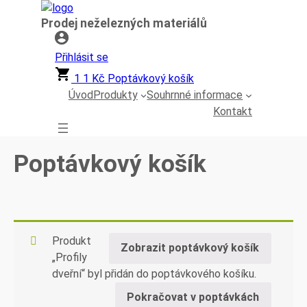
Přeskočit
Prodej neželezných materiálů
na
obsah
Přihlásit se
1
1
Kč
Poptávkový košík
Úvod
Produkty
Souhrnné informace
Kontakt
Poptávkový košík
Produkt
Zobrazit poptávkový košík
„Profily
dveřní“ byl přidán do poptávkového košíku.
Pokračovat v poptávkách