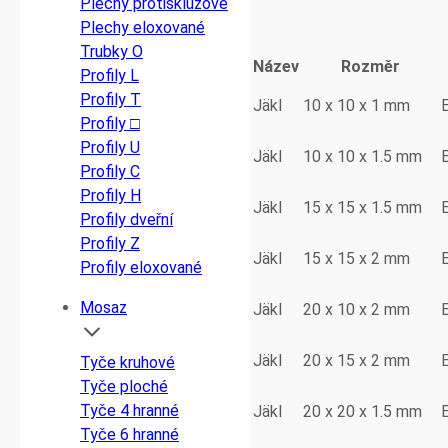
Plechy protiskluzové
Plechy eloxované
Trubky O
Název
Rozměr
Profily L
Profily T
Jäkl
10 x 10 x 1 mm
Profily □
Profily U
Jäkl
10 x 10 x 1.5 mm
Profily C
Profily H
Jäkl
15 x 15 x 1.5 mm
Profily dveřní
Profily Z
Jäkl
15 x 15 x 2 mm
Profily eloxované
Mosaz
Jäkl
20 x 10 x 2 mm
Jäkl
20 x 15 x 2 mm
Tyče kruhové
Tyče ploché
Tyče 4 hranné
Jäkl
20 x 20 x 1.5 mm
Tyče 6 hranné