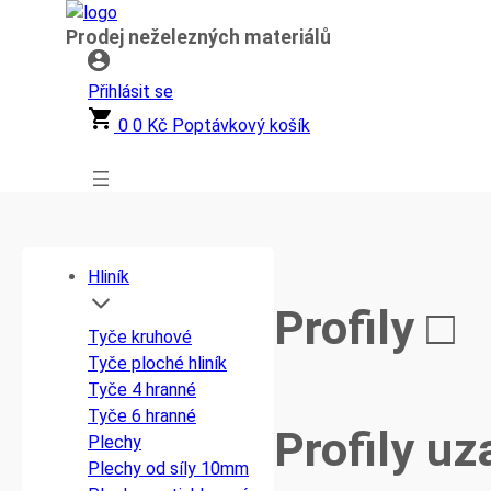
Přeskočit
Prodej neželezných materiálů
na
obsah
Přihlásit se
0
0
Kč
Poptávkový košík
Hliník
Profily □
Tyče kruhové
Tyče ploché hliník
Tyče 4 hranné
Tyče 6 hranné
Profily uz
Plechy
Plechy od síly 10mm