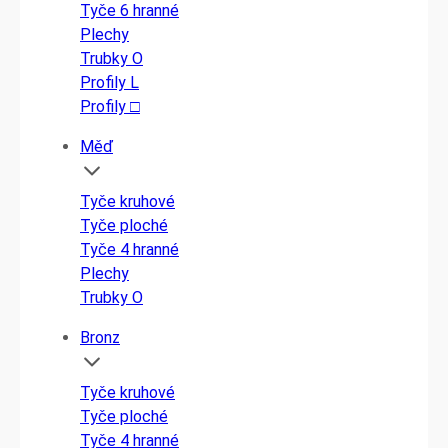
Tyče 6 hranné
Plechy
Trubky O
Profily L
Profily □
Měď
Tyče kruhové
Tyče ploché
Tyče 4 hranné
Plechy
Trubky O
Bronz
Tyče kruhové
Tyče ploché
Tyče 4 hranné