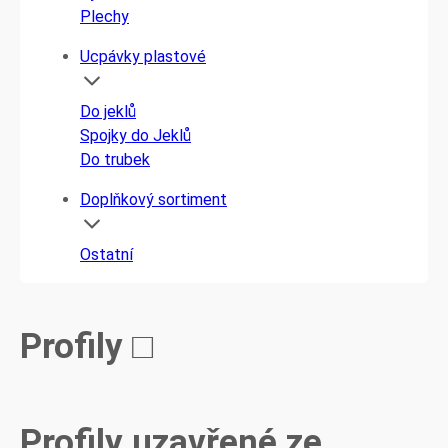
Plechy
Ucpávky plastové
Do jeklů
Spojky do Jeklů
Do trubek
Doplňkový sortiment
Ostatní
Profily □
Profily uzavřené ze