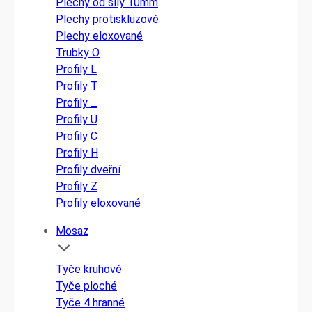
Plechy od síly 10mm
Plechy protiskluzové
Plechy eloxované
Trubky O
Profily L
Profily T
Profily □
Profily U
Profily C
Profily H
Profily dveřní
Profily Z
Profily eloxované
Mosaz
Tyče kruhové
Tyče ploché
Tyče 4 hranné