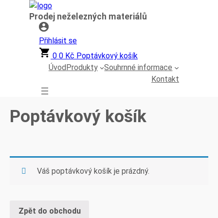
Přeskočit
Prodej neželezných materiálů
na
obsah
Přihlásit se
0
0
Kč
Poptávkový košík
Úvod
Produkty
Souhrnné informace
Kontakt
Poptávkový košík
Váš poptávkový košík je prázdný.
Zpět do obchodu