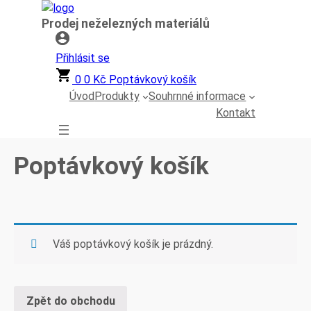
Přeskočit
Prodej neželezných materiálů
na
obsah
Přihlásit se
0
0
Kč
Poptávkový košík
Úvod
Produkty
Souhrnné informace
Kontakt
Poptávkový košík
Váš poptávkový košík je prázdný.
Zpět do obchodu