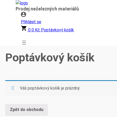
Přeskočit
Prodej neželezných materiálů
na
obsah
Přihlásit se
0
0
Kč
Poptávkový košík
Poptávkový košík
Váš poptávkový košík je prázdný.
Zpět do obchodu