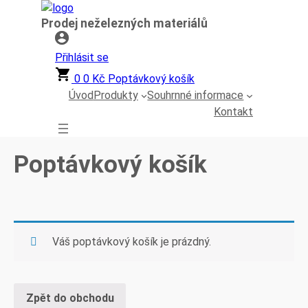
Přeskočit
Prodej neželezných materiálů
na
obsah
Přihlásit se
0
0
Kč
Poptávkový košík
Úvod
Produkty
Souhrnné informace
Kontakt
Poptávkový košík
Váš poptávkový košík je prázdný.
Zpět do obchodu