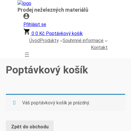
Přeskočit
Prodej neželezných materiálů
na
obsah
Přihlásit se
0
0
Kč
Poptávkový košík
Úvod
Produkty
Souhrnné informace
Kontakt
Poptávkový košík
Váš poptávkový košík je prázdný.
Zpět do obchodu