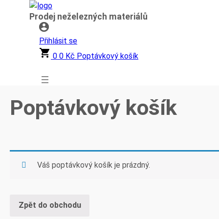
Přeskočit
Prodej neželezných materiálů
na
obsah
Přihlásit se
0
0
Kč
Poptávkový košík
Poptávkový košík
Váš poptávkový košík je prázdný.
Zpět do obchodu