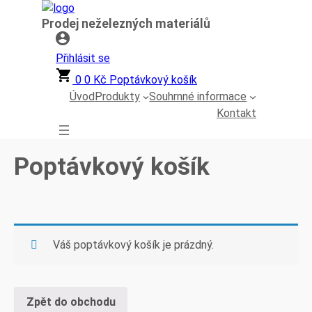
Přeskočit
Prodej neželezných materiálů
na
obsah
Přihlásit se
0
0
Kč
Poptávkový košík
Úvod
Produkty
Souhrnné informace
Kontakt
Poptávkový košík
Váš poptávkový košík je prázdný.
Zpět do obchodu