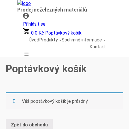
Přeskočit
Prodej neželezných materiálů
na
obsah
Přihlásit se
0
0
Kč
Poptávkový košík
Úvod
Produkty
Souhrnné informace
Kontakt
Poptávkový košík
Váš poptávkový košík je prázdný.
Zpět do obchodu