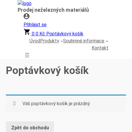
Přeskočit
Prodej neželezných materiálů
na
obsah
Přihlásit se
0
0
Kč
Poptávkový košík
Úvod
Produkty
Souhrnné informace
Kontakt
Poptávkový košík
Váš poptávkový košík je prázdný.
Zpět do obchodu