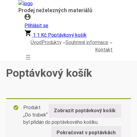
Přeskočit
Prodej neželezných materiálů
na
obsah
Přihlásit se
1
1
Kč
Poptávkový košík
Úvod
Produkty
Souhrnné informace
Kontakt
Poptávkový košík
Produkt
Zobrazit poptávkový košík
„Do trubek“
byl přidán do poptávkového košíku.
Pokračovat v poptávkách