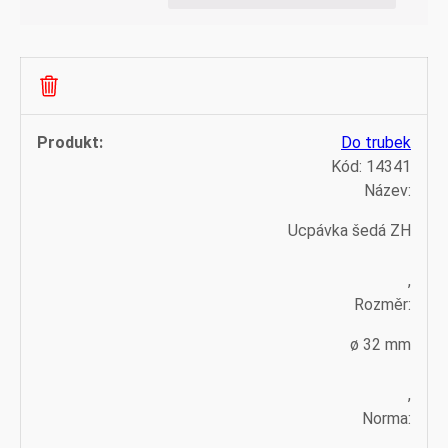
Do trubek
Kód:
14341
Název:
Ucpávka šedá ZH
,
Rozměr:
ø 32 mm
,
Norma: