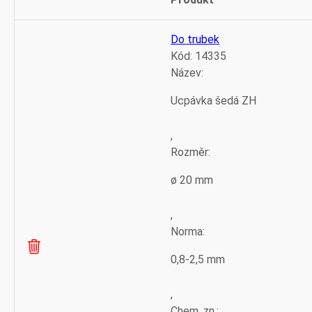
Odstranit
Thumbnail
položku
image
Do trubek
Kód:
14335
Název:
Ucpávka šedá ZH
,
Rozměr:
ø 20 mm
,
Norma:
0,8-2,5 mm
,
Chem. zn.: