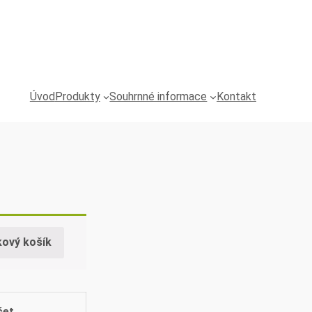
Úvod
Produkty
Souhrnné informace
Kontakt
kový košík
čet