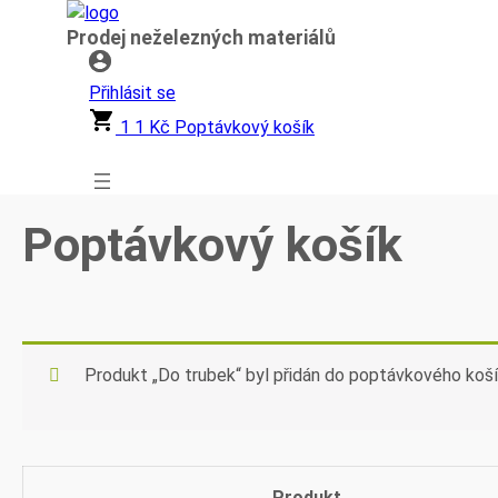
Přeskočit
Prodej neželezných materiálů
na
obsah
Přihlásit se
1
1
Kč
Poptávkový košík
Poptávkový košík
Produkt „Do trubek“ byl přidán do poptávkového koší
Produkt