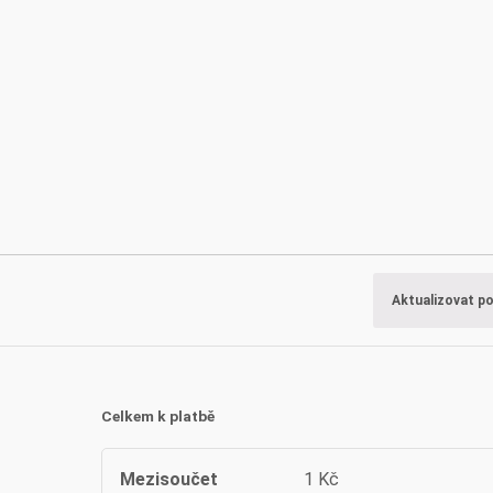
Aktualizovat p
Celkem k platbě
Mezisoučet
1
Kč