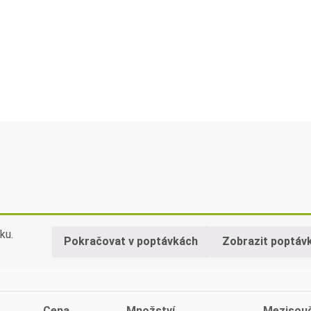
ku.
Pokračovat v poptávkách
Zobrazit poptáv
Cena
Množství
Mezisou