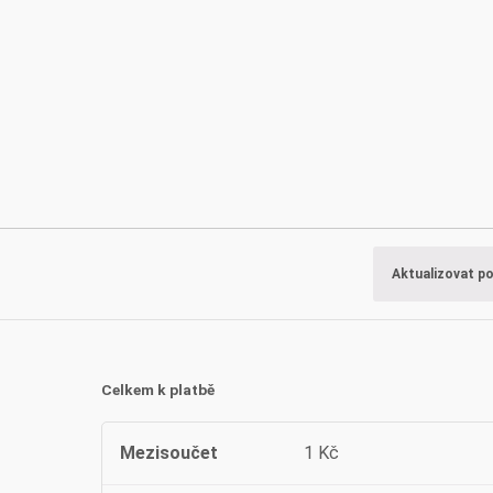
Aktualizovat p
Celkem k platbě
Mezisoučet
1
Kč