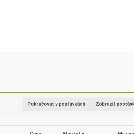
Pokračovat v poptávkách
Zobrazit poptáv
Cena
Množství
Meziso