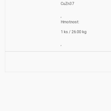
CuZn37
,
Hmotnost:
1 ks / 26.00 kg
,