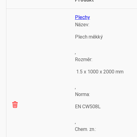
Odstranit
Thumbnail
položku
image
Plechy
Název:
Plech měkký
,
Rozměr:
1.5 x 1000 x 2000 mm
,
Norma:
EN CW508L
,
Chem. zn.: