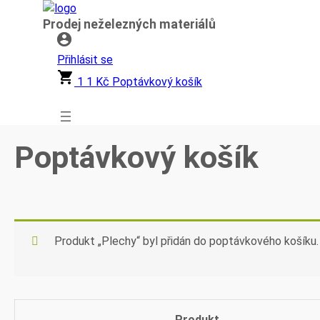
Přeskočit
Prodej neželezných materiálů
na
obsah
Přihlásit se
1
1
Kč
Poptávkový košík
Poptávkový košík
Produkt „Plechy“ byl přidán do poptávkového košíku.
Produkt