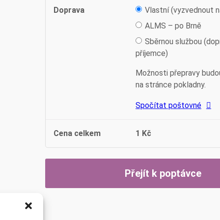
Doprava
Vlastní (vyzvednout n
ALMS – po Brně
Sběrnou službou (dop
příjemce)
Možnosti přepravy budo
na stránce pokladny.
Spočítat poštovné
Cena celkem
1
Kč
Přejít k poptávce