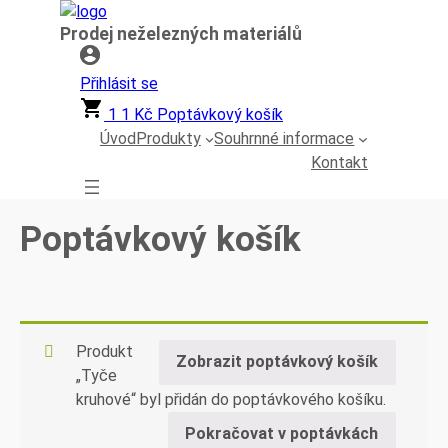
Přeskočit
Prodej neželezných materiálů
na
obsah
Přihlásit se
1
1
Kč
Poptávkový košík
Úvod
Produkty
Souhrnné informace
Kontakt
Poptávkový košík
Produkt
Zobrazit poptávkový košík
„Tyče
kruhové“ byl přidán do poptávkového košíku.
Pokračovat v poptávkách