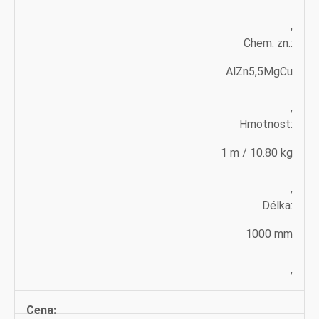
,
Chem. zn.:
AlZn5,5MgCu
,
Hmotnost:
1 m / 10.80 kg
,
Délka:
1000 mm
,