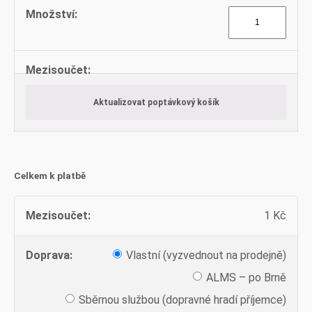
Tyče
kruhové
množství
Aktualizovat poptávkový košík
Celkem k platbě
1
Kč
Vlastní (vyzvednout na prodejně)
ALMS – po Brně
Sběrnou službou (dopravné hradí příjemce)