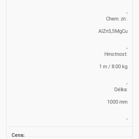
,
Chem. zn.:
AlZn5,5MgCu
,
Hmotnost:
1 m / 8.00 kg
,
Délka:
1000 mm
,