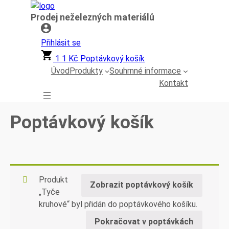
Přeskočit
Prodej neželezných materiálů
na
obsah
Přihlásit se
1
1
Kč
Poptávkový košík
Úvod
Produkty
Souhrnné informace
Kontakt
Poptávkový košík
Produkt
Zobrazit poptávkový košík
„Tyče
kruhové“ byl přidán do poptávkového košíku.
Pokračovat v poptávkách