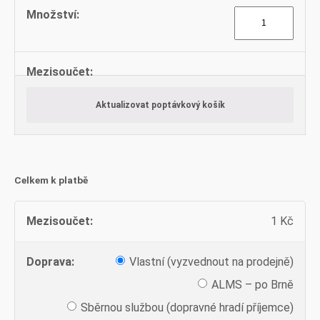
Tyče
kruhové
množství
Aktualizovat poptávkový košík
Celkem k platbě
1
Kč
Vlastní (vyzvednout na prodejně)
ALMS – po Brně
Sběrnou službou (dopravné hradí příjemce)