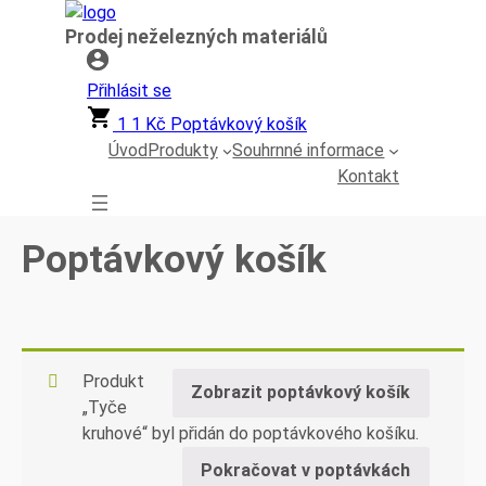
Přeskočit
Prodej neželezných materiálů
na
obsah
Přihlásit se
1
1
Kč
Poptávkový košík
Úvod
Produkty
Souhrnné informace
Kontakt
Poptávkový košík
Produkt
Zobrazit poptávkový košík
„Tyče
kruhové“ byl přidán do poptávkového košíku.
Pokračovat v poptávkách