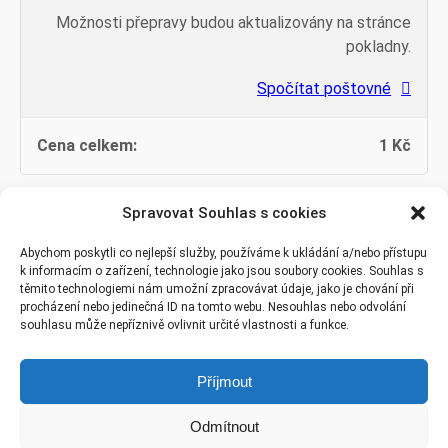
Možnosti přepravy budou aktualizovány na stránce
pokladny.
Spočítat poštovné
1
Kč
Spravovat Souhlas s cookies
Přejít k poptávce
Abychom poskytli co nejlepší služby, používáme k ukládání a/nebo přístupu
k informacím o zařízení, technologie jako jsou soubory cookies. Souhlas s
těmito technologiemi nám umožní zpracovávat údaje, jako je chování při
procházení nebo jedinečná ID na tomto webu. Nesouhlas nebo odvolání
souhlasu může nepříznivě ovlivnit určité vlastnosti a funkce.
© 2022 ALMS spol. s r.o.
Příjmout
|
Tvorba webu:
Svopa
Odmítnout