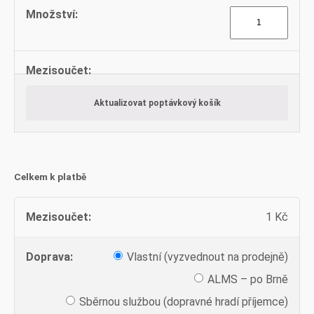
Tyče
kruhové
množství
Aktualizovat poptávkový košík
Celkem k platbě
1
Kč
Vlastní (vyzvednout na prodejně)
ALMS – po Brně
Sběrnou službou (dopravné hradí příjemce)