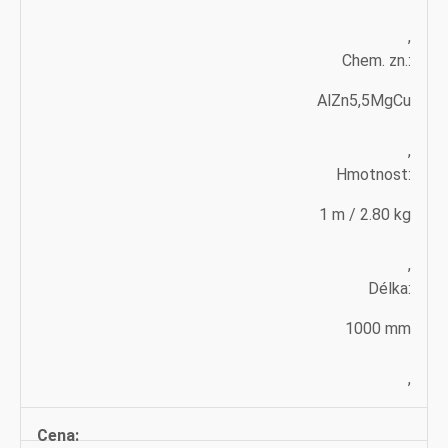
,
Chem. zn.:
AlZn5,5MgCu
,
Hmotnost:
1 m / 2.80 kg
,
Délka:
1000 mm
,